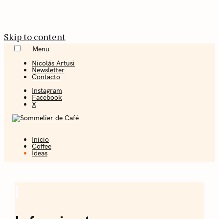
Skip to content
Menu
Nicolás Artusi
Newsletter
Contacto
Instagram
Facebook
X
Inicio
Coffee + Ideas
Coffee
Ideas
Sommelier de
Café
I
Ideas