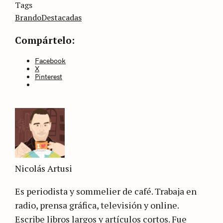
Categories
Tags
Sin
categoría
Brando
Destacadas
Compártelo:
Facebook
X
Pinterest
Nicolás Artusi
Es periodista y sommelier de café. Trabaja en
radio, prensa gráfica, televisión y online.
Escribe libros largos y artículos cortos. Fue