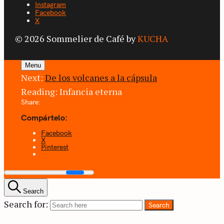
Instagram
Facebook
X
© 2026 Sommelier de Café by
KUCHA
Menu
Next:
De los volcanes a la cápsula
Reading:
Infancia eterna
Share:
Compártelo:
Facebook
X
Pinterest
Search
Search for:
Search