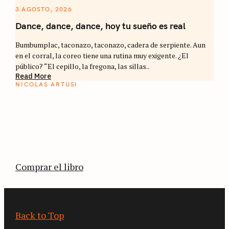
3 AGOSTO, 2026
Dance, dance, dance, hoy tu sueño es real
Bumbumplac, taconazo, taconazo, cadera de serpiente. Aun
en el corral, la coreo tiene una rutina muy exigente. ¿El
público? “El cepillo, la fregona, las sillas..
Read More
NICOLAS ARTUSI
ATLAS DEL CAFÉ
La vuelta al mundo en 80 países cafeteros: un
estimulante diario de viaje a través de los
territorios que fueron transformados por el
café.
Comprar el libro
Back to Top